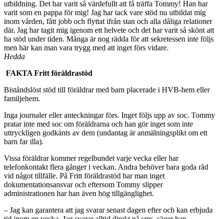
utbildning. Det har varit så värdefullt att få träffa Tommy! Han har
varit som en pappa för mig! Jag har tack vare stöd nu utbildat mig
inom vården, fått jobb och flyttat ifrån stan och alla dåliga relationer
där. Jag har tagit mig igenom ett helvete och det har varit så skönt att
ha stöd under tiden. Många är nog rädda för att sekretessen inte följs
men här kan man vara trygg med att inget förs vidare.
Hedda
FAKTA Fritt föräldrastöd
Biståndslöst stöd till föräldrar med barn placerade i HVB-hem eller
familjehem.
Inga journaler eller anteckningar förs. Inget följs upp av soc. Tommy
pratar inte med soc om föräldrarna och han gör inget som inte
uttryckligen godkänts av dem (undantag är anmälningsplikt om ett
barn far illa).
Vissa föräldrar kommer regelbundet varje vecka eller har
telefonkontakt flera gånger i veckan. Andra behöver bara goda råd
vid något tillfälle. På Fritt föräldrastöd har man inget
dokumentationsansvar och eftersom Tommy slipper
administrationen har han även hög tillgänglighet.
– Jag kan garantera att jag svarar senast dagen efter och kan erbjuda
tid inom en vecka. Jag svarar alltid direkt på sms, säger han.