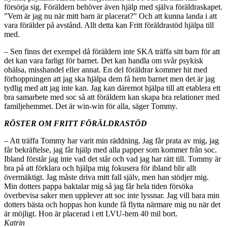
försörja sig. Föräldern behöver även hjälp med själva föräldraskapet.
”Vem är jag nu när mitt barn är placerat?” Och att kunna landa i att
vara förälder på avstånd. Allt detta kan Fritt föräldrastöd hjälpa till
med.
– Sen finns det exempel då föräldern inte SKA träffa sitt barn för att
det kan vara farligt för barnet. Det kan handla om svår psykisk
ohälsa, misshandel eller annat. En del föräldrar kommer hit med
förhoppningen att jag ska hjälpa dem få hem barnet men det är jag
tydlig med att jag inte kan. Jag kan däremot hjälpa till att etablera ett
bra samarbete med soc så att föräldern kan skapa bra relationer med
familjehemmet. Det är win-win för alla, säger Tommy.
RÖSTER OM FRITT FÖRÄLDRASTÖD
– Att träffa Tommy har varit min räddning. Jag får prata av mig, jag
får bekräftelse, jag får hjälp med alla papper som kommer från soc.
Ibland förstår jag inte vad det står och vad jag har rätt till. Tommy är
bra på att förklara och hjälpa mig fokusera för ibland blir allt
övermäktigt. Jag måste driva mitt fall själv, men han stödjer mig.
Min dotters pappa baktalar mig så jag får hela tiden försöka
överbevisa saker men upplever att soc inte lyssnar. Jag vill bara min
dotters bästa och hoppas hon kunde få flytta närmare mig nu när det
är möjligt. Hon är placerad i ett LVU-hem 40 mil bort.
Katrin