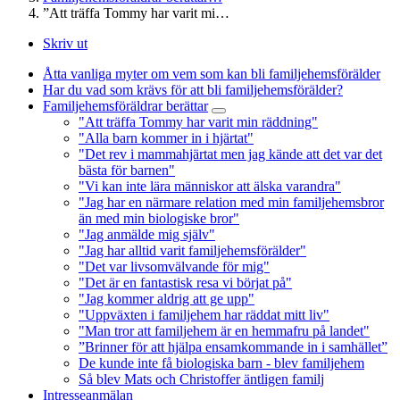
”Att träffa Tommy har varit mi…
Skriv ut
Åtta vanliga myter om vem som kan bli familjehemsförälder
Har du vad som krävs för att bli familjehemsförälder?
Familjehemsföräldrar berättar
"Att träffa Tommy har varit min räddning"
"Alla barn kommer in i hjärtat"
"Det rev i mammahjärtat men jag kände att det var det
bästa för barnen"
"Vi kan inte lära människor att älska varandra"
"Jag har en närmare relation med min familjehemsbror
än med min biologiske bror"
"Jag anmälde mig själv"
"Jag har alltid varit familjehemsförälder"
"Det var livsomvälvande för mig"
"Det är en fantastisk resa vi börjat på"
"Jag kommer aldrig att ge upp"
"Uppväxten i familjehem har räddat mitt liv"
"Man tror att familjehem är en hemmafru på landet"
”Brinner för att hjälpa ensamkommande in i samhället”
De kunde inte få biologiska barn - blev familjehem
Så blev Mats och Christoffer äntligen familj
Intresseanmälan