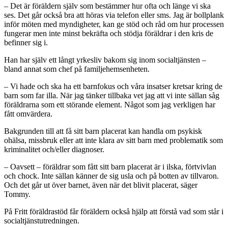
– Det är föräldern själv som bestämmer hur ofta och länge vi ska
ses. Det går också bra att höras via telefon eller sms. Jag är bollplank
inför möten med myndigheter, kan ge stöd och råd om hur processen
fungerar men inte minst bekräfta och stödja föräldrar i den kris de
befinner sig i.
Han har själv ett långt yrkesliv bakom sig inom socialtjänsten –
bland annat som chef på familjehemsenheten.
– Vi hade och ska ha ett barnfokus och våra insatser kretsar kring de
barn som far illa. När jag tänker tillbaka vet jag att vi inte sällan såg
föräldrarna som ett störande element. Något som jag verkligen har
fått omvärdera.
Bakgrunden till att få sitt barn placerat kan handla om psykisk
ohälsa, missbruk eller att inte klara av sitt barn med problematik som
kriminalitet och/eller diagnoser.
– Oavsett – föräldrar som fått sitt barn placerat är i ilska, förtvivlan
och chock. Inte sällan känner de sig usla och på botten av tillvaron.
Och det går ut över barnet, även när det blivit placerat, säger
Tommy.
På Fritt föräldrastöd får föräldern också hjälp att förstå vad som står i
socialtjänstutredningen.