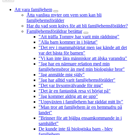
Att vara familjehem
Åtta vanliga myter om vem som kan bli
familjehemsförälder
Har du vad som krävs för att bli familjehemsförälder?
Familjehemsföräldrar berättar
"Att träffa Tommy har varit min räddning"
"Alla barn kommer in i hjärtat"
"Det rev i mammahjärtat men jag kände att det
var det bästa för barnen"
"Vi kan inte lära människor att älska varandra"
"Jag har en närmare relation med min
familjehemsbror än med min biologiske bror"
"Jag anmälde mig själv"
"Jag har alltid varit familjehemsförälder"
"Det var livsomvälvande för mig"
"Det är en fantastisk resa vi börjat på"
"Jag kommer aldrig att ge upp"
"Uppväxten i familjehem har räddat mitt liv"
"Man tror att familjehem är en hemmafru på
landet"
”Brinner för att hjälpa ensamkommande in i
samhället”
De kunde inte få biologiska barn - blev
familjehem