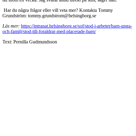
Har du några frågor eller vill veta mer? Kontakta Tommy
Grundström: tommy.grundstrom@helsingborg.se
Läs mer:
https://intranat.helsingborg.se/sof/stod-i-arbetet/barn-unga-
och-familj/stod-till-foraldrar-med-placerade-barn/
Text: Pernilla Gudmundsson