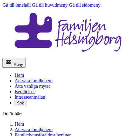
Gå till innehåll
Gå till huvudmeny
Gå till sidomeny
Meny
Hem
Att vara familjehem
Åtta vanliga myter
Berättelser
Intresseanmälan
Sök
Du är här:
Hem
Att vara familjehem
Familjehemsföräldrar berättar…