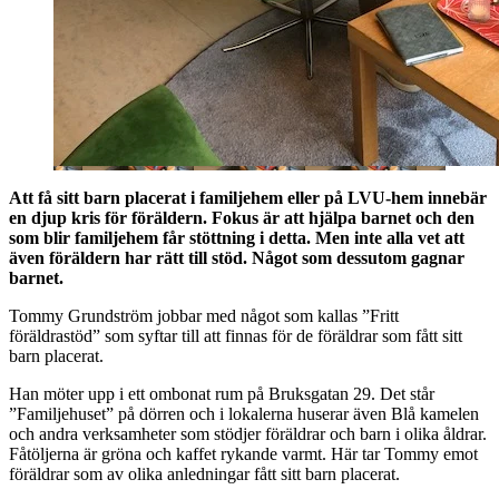
Att få sitt barn placerat i familjehem eller på LVU-hem innebär
en djup kris för föräldern. Fokus är att hjälpa barnet och den
som blir familjehem får stöttning i detta. Men inte alla vet att
även föräldern har rätt till stöd. Något som dessutom gagnar
barnet.
Tommy Grundström jobbar med något som kallas ”Fritt
föräldrastöd” som syftar till att finnas för de föräldrar som fått sitt
barn placerat.
Han möter upp i ett ombonat rum på Bruksgatan 29. Det står
”Familjehuset” på dörren och i lokalerna huserar även Blå kamelen
och andra verksamheter som stödjer föräldrar och barn i olika åldrar.
Fåtöljerna är gröna och kaffet rykande varmt. Här tar Tommy emot
föräldrar som av olika anledningar fått sitt barn placerat.