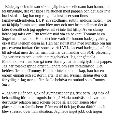
– Både jag och min son sökte hjälp hos soc eftersom han hamnade i
fel umgänge, det var kaos i relationen med pappan och det gick inte
bra i skolan. Jag har nog ringt alla instanser som finns –
familjevåldsenheten, BUP, alla stödlinjer, suttit i ändlösa möten – för
att få hjälp åt min son, som blev mer och mer kriminell men det är
köer överallt och jag upplever att vi inte fått hjälp. Av en slump
hörde jag talas om Fritt föräldrastöd via en bekant. Tommy är en
ängel utan dess like! Hade det inte varit för honom hade jag aldrig
orkat mig igenom dessa år. Han har stöttat mig med kunskap om hur
processerna funkar. Om sonen varit LVU-placerad hade jag haft rätt
till advokat men det har man inte när det handlar om SOL-placering.
Jag var ensam och kunde inte regelverket. Jag har gått alla
föräldrakurser man kan gå men Tommy har lärt mig tyda alla papper.
Jag har försökt sprida ordet till andra om Fritt föräldrastöd. Det
behövs fler som Tommy. Han har inte bara kunskap, han har en
enorm empati och ett stort hjärta. Han ser, lyssnar, ifrågasätter och
förtydligar. Jag tror att fler skulle behöva ett ombud som Tommy.
Sara
– Jag var 19 år och gick på gymnasiet när jag fick barn. Jag fick då
behandling för mitt drogmissbruk på Maria nordväst och var i en
destruktiv relation med sonens pappa så jag och sonen blev
placerade i ett familjehem. Efter en tid fick jag flytta därifrån och
blev stressad över min situation. Jag hade inget jobb och ingen