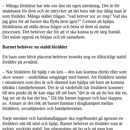
– Många föräldrar har inte ens läst sin egen utredning. Det är för
smärtsamt för dem och de uttrycker att det bara står hur dålig man är
som förälder. Många ställer frågan: ”vad kräver soc av mig? Vad ska
jag göra för att barnet ska flytta hem igen?” Genom att hjälpa
föräldrarna att ställa dessa frågor och bena ut dem så startar
processen. Det behöver ske för att vi ska kunna ta ett steg framåt.
Det måste uppstå en början och ett samarbete.
Barnet behöver en stabil förälder
Ett barn som blivit placerat behöver ironiskt nog en tillräckligt stabil
förälder på avstånd.
– När föräldern får hjälp i sin kris – den kan komma direkt eller som
skov senare – underlättas umgänget med barnet. Att föräldern landar
i situationen som den är och därmed kan hjälpa sitt barn att komma
tillrätta i familjehemmet. Det är så värdefullt när föräldern kommer
till den punkt då de kan säga till sitt barn ”det är ok att du bor där nu.
Jag ser att du har det bra.” Då blir barnet lugnare och kan slappna
av. Annars är det risk att barnet hamnar i dragkampen mellan
föräldern, socialtjänsten och familjehemmet.
Varje utredare och barnhandläggare ska regelbundet gå igenom en
förälders rätt till stöd och hjälp. Barnet behöver en förälder som är
nykter, psykiskt stabil, har någonstans att bo och att man kan